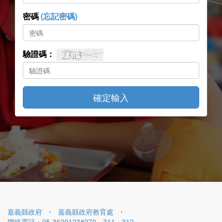
密碼
(忘記密碼)
驗證碼：
確定輸入
嘉義縣政府
⋅
嘉義縣政府教育處
⋅
聯絡電話：05-3620123#270、311、312