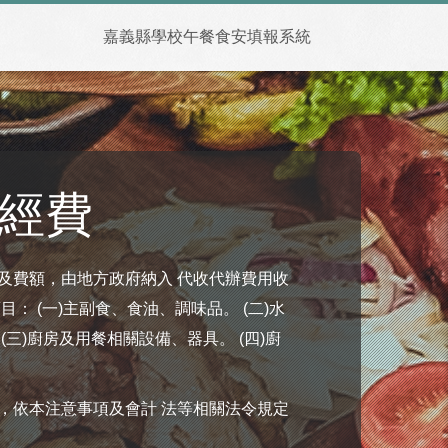
嘉義縣學校午餐食安填報系統
經費
及費額，由地方政府納入 代收代辦費用收
： (一)主副食、食油、調味品。 (二)水
三)廚房及用餐相關設備、器具。 (四)廚
，依本注意事項及會計 法等相關法令規定