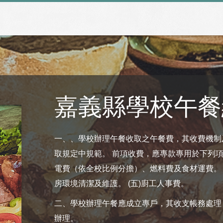
嘉義縣學校午餐
一、、學校辦理午餐收取之午餐費，其收費機制
取規定中規範。 前項收費，應專款專用於下列項目
電費（依全校比例分擔）、燃料費及食材運費。 (
房環境清潔及維護。 (五)廚工人事費。
二、學校辦理午餐應成立專戶，其收支帳務處理
辦理。