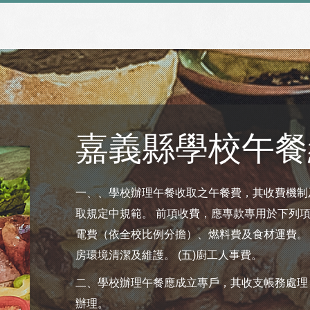
嘉義縣學校午餐
一、、學校辦理午餐收取之午餐費，其收費機制
取規定中規範。 前項收費，應專款專用於下列項目
電費（依全校比例分擔）、燃料費及食材運費。 (
房環境清潔及維護。 (五)廚工人事費。
二、學校辦理午餐應成立專戶，其收支帳務處理
辦理。