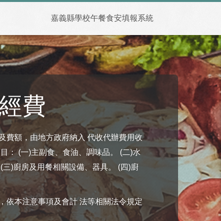
嘉義縣學校午餐食安填報系統
經費
及費額，由地方政府納入 代收代辦費用收
： (一)主副食、食油、調味品。 (二)水
三)廚房及用餐相關設備、器具。 (四)廚
，依本注意事項及會計 法等相關法令規定