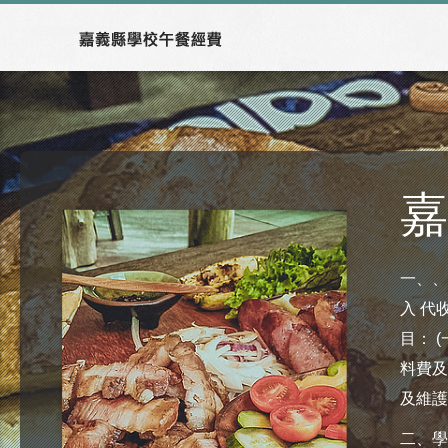
嘉
一、、
入 代
目： 
料費及
及維護
二、學