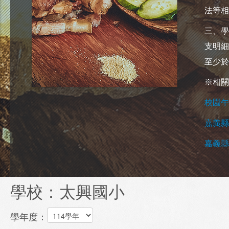
法等相
三、學
支明細
至少於
※相關
校園午
嘉義縣
嘉義縣
學校：太興國小
學年度：