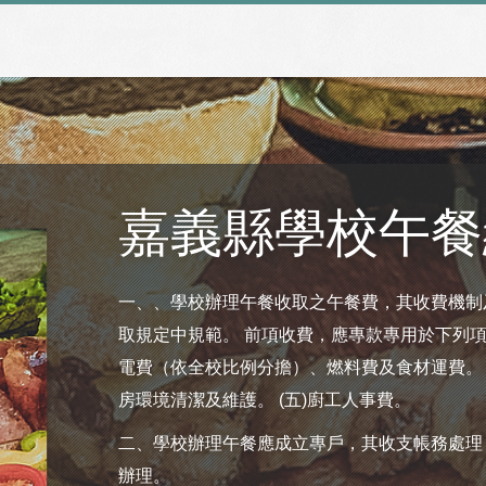
嘉義縣學校午餐
一、、學校辦理午餐收取之午餐費，其收費機制
取規定中規範。 前項收費，應專款專用於下列項目
電費（依全校比例分擔）、燃料費及食材運費。 (
房環境清潔及維護。 (五)廚工人事費。
二、學校辦理午餐應成立專戶，其收支帳務處理
辦理。