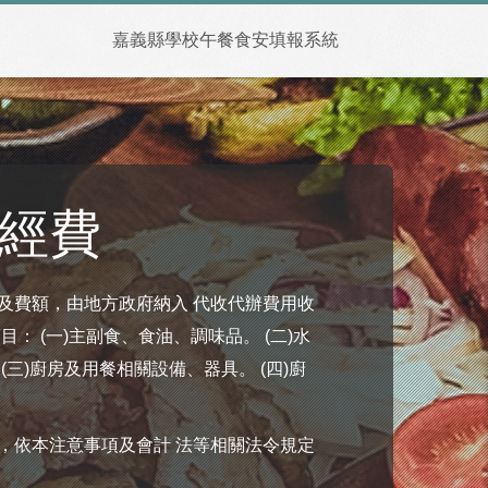
嘉義縣學校午餐食安填報系統
經費
及費額，由地方政府納入 代收代辦費用收
： (一)主副食、食油、調味品。 (二)水
三)廚房及用餐相關設備、器具。 (四)廚
，依本注意事項及會計 法等相關法令規定