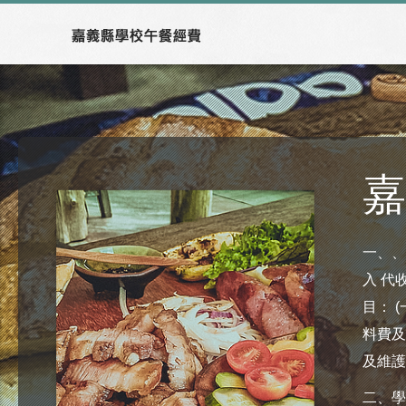
嘉
一、、
入 代
目： 
料費及
及維護
二、學