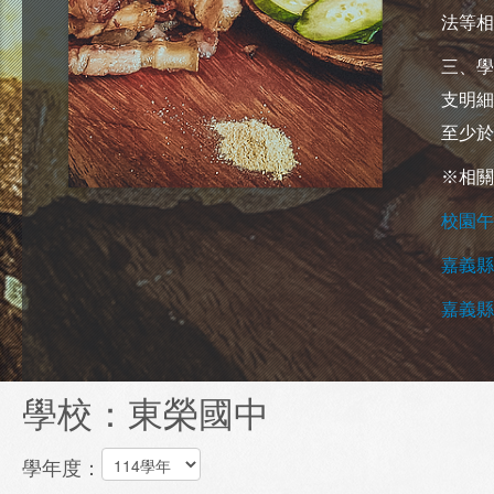
法等相
三、學
支明細
至少於
※相關
校園午
嘉義縣
嘉義縣
學校：東榮國中
學年度：