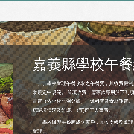
嘉義縣學校午餐
一、、學校辦理午餐收取之午餐費，其收費機制
取規定中規範。 前項收費，應專款專用於下列項目
電費（依全校比例分擔）、燃料費及食材運費。 (
房環境清潔及維護。 (五)廚工人事費。
二、學校辦理午餐應成立專戶，其收支帳務處理
辦理。