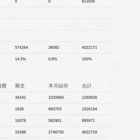
0
0
813500
574264
36082
4022171
14.3%
0.9%
100%
備費
雜支
本月結存
合計
34242
1020860
1260026
1636
883703
1026194
10079
582901
895971
16398
2748750
4022729