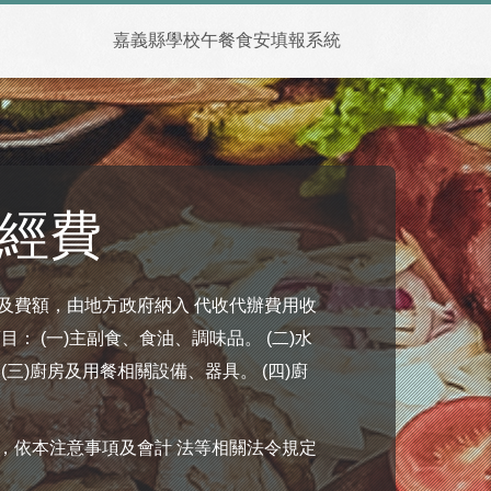
嘉義縣學校午餐食安填報系統
經費
及費額，由地方政府納入 代收代辦費用收
： (一)主副食、食油、調味品。 (二)水
三)廚房及用餐相關設備、器具。 (四)廚
，依本注意事項及會計 法等相關法令規定